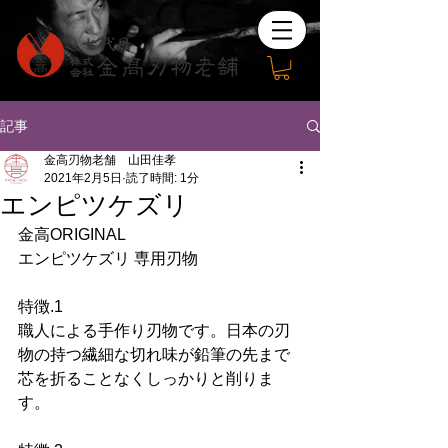
記事
金高刃物老舗 山田佳孝
2021年2月5日
読了時間: 1分
エンピツケズリ
金高ORIGINAL
エンピツケズリ 専用刃物
特徴.1
職人による手作り刃物です。日本の刃
物の持つ繊細な切れ味が鉛筆の先まで
芯を折ることなくしっかりと削りま
す。