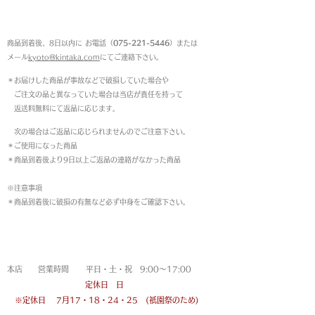
返品について
商品到着後、8日以内に お電話（
075-221-5446
）または
メール
kyoto@kintaka.com
にてご連絡下さい。
＊お届けした商品が事故などで破損していた場合や
ご注文の品と異なっていた場合は当店が責任を持って
返送料無料にて返品に応じます。
次の場合はご返品に応じられませんのでご注意下さい。
＊ご使用になった商品
＊商品到着後より9日以上ご返品の連絡がなかった商品
※注意事項
＊商品到着後に破損の有無など必ず中身をご確認下さい。
営業時間
本店 営業時間 平日・土・祝 9:00〜17:00
定休日 日
※定休日
7月17・18・24・25 (祇園祭のため)