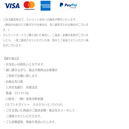
ご注文確定時点で、クレジット会社への請求が発生いたします。
（商品のお届けに日数がかかる場合は、先に請求がかかる場合がございま
す。）
クレジットカードでご購入頂いた場合に、ご返金・金額の変更がございま
したら、一度ご請求させていただいた後、改めてご返金させていただく場
合がございます。
【銀行振込】
・お支払いは前払いとなります。
・
誠に勝手ながら、振込手数料はお客様の
ご負担でお願い致します。
・お振込先口座
三井住友銀行 京都支店
普通 2513128
口座名：（株）金高刃物老舗
（カブシキガイシャ カネタカハモノロウホ）
・ご注文頂いた商品のご請求金額・振込先をメールにて
ご連絡させていただきます。
・ご入金確認後、商品を発送いたします。