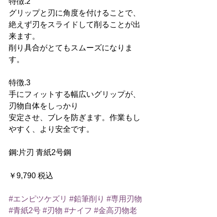
特徴.2
グリップと刃に角度を付けることで、
絶えず刃をスライドして削ることが出
来ます。
削り具合がとてもスムーズになりま
す。
特徴.3
手にフィットする幅広いグリップが、
刃物自体をしっかり
安定させ、ブレを防ぎます。作業もし
やすく、より安全です。
鋼:片刃 青紙2号鋼
￥9,790 税込
#エンピツケズリ
#鉛筆削り
#専用刃物
#青紙2号
#刃物
#ナイフ
#金高刃物老