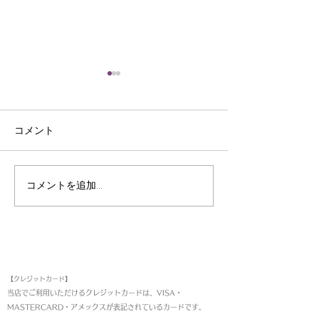
コメント
皮裁ち庖丁
三ﾂ目錐
コメントを追加…
お支払い方法
【クレジットカード】
当店でご利用いただけるクレジットカードは、VISA・
MASTERCARD・アメックスが表記されているカードです。​