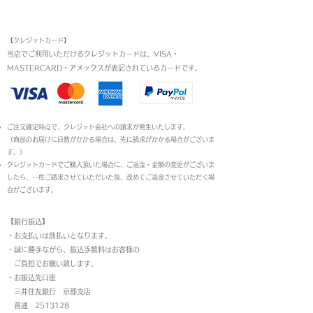
お支払い方法
【クレジットカード】
当店でご利用いただけるクレジットカードは、VISA・
MASTERCARD・アメックスが表記されているカードです。​
ご注文確定時点で、クレジット会社への請求が発生いたします。
（商品のお届けに日数がかかる場合は、先に請求がかかる場合がございま
す。）
クレジットカードでご購入頂いた場合に、ご返金・金額の変更がございま
したら、一度ご請求させていただいた後、改めてご返金させていただく場
合がございます。
【銀行振込】
・お支払いは前払いとなります。
・
誠に勝手ながら、振込手数料はお客様の
ご負担でお願い致します。
・お振込先口座
三井住友銀行 京都支店
普通 2513128