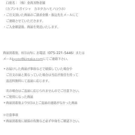
口座名：（株）金高刃物老舗
（カブシキガイシャ カネタカハモノロウホ）
・ご注文頂いた商品のご請求金額・振込先をメールにて
ご連絡させていただきます。
・ご入金確認後、商品を発送いたします。
返品について
商品到着後、8日以内に お電話（
075-221-5446
）または
メール
kyoto@kintaka.com
にてご連絡下さい。
＊お届けした商品が事故などで破損していた場合や
ご注文の品と異なっていた場合は当店が責任を持って
返送料無料にて返品に応じます。
次の場合はご返品に応じられませんのでご注意下さい。
＊ご使用になった商品
＊商品到着後より9日以上ご返品の連絡がなかった商品
※注意事項
＊商品到着後に破損の有無など必ず中身をご確認下さい。