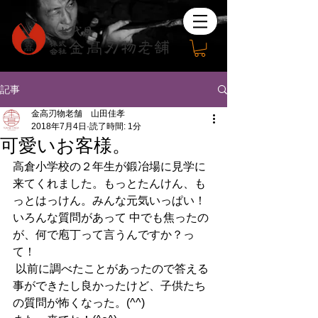
記事
金高刃物老舗 山田佳孝
2018年7月4日
読了時間: 1分
可愛いお客様。
高倉小学校の２年生が鍛冶場に見学に
来てくれました。もっとたんけん、も
っとはっけん。みんな元気いっぱい！
いろんな質問があって 中でも焦ったの
が、何で庖丁って言うんですか？っ
て！ 
 以前に調べたことがあったので答える
事ができたし良かったけど、子供たち
の質問が怖くなった。(^^)