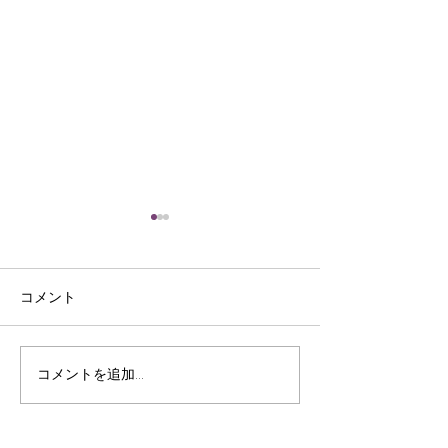
コメント
皮裁ち庖丁
三ﾂ目錐
コメントを追加…