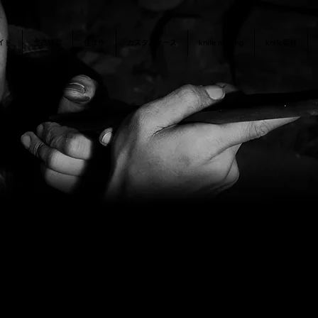
イド
金高特製
佳孝作
カスタムケース
knife making
knife鋼材