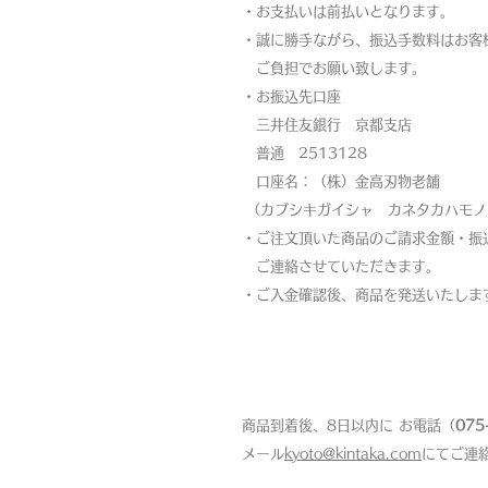
・お支払いは前払いとなります。
・
誠に勝手ながら、振込手数料はお客
ご負担でお願い致します。
・お振込先口座
三井住友銀行 京都支店
普通 2513128
口座名：（株）金高刃物老舗
（カブシキガイシャ カネタカハモノ
・ご注文頂いた商品のご請求金額・振
ご連絡させていただきます。
・ご入金確認後、商品を発送いたしま
返品について
商品到着後、8日以内に お電話（
075
メール
kyoto@kintaka.com
にてご連