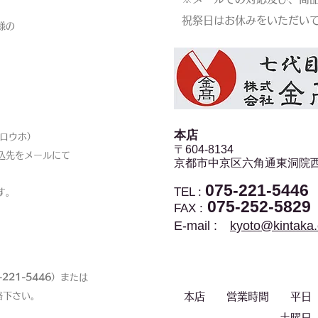
祝祭日はお休みをいただい
様の
本店​
ロウホ）
〒604-8134
込先をメールにて
京都市中京区
六角通東洞院西
075-221-5446
TEL :
す。
075-252-5829
FAX :
E-mail :
kyoto@kintaka
-221-5446
）または
絡下さい。
本店 営業時間 平日 9:
土曜日 9:00