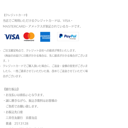
お支払い方法
【クレジットカード】
当店でご利用いただけるクレジットカードは、VISA・
MASTERCARD・アメックスが表記されているカードです。​
ご注文確定時点で、クレジット会社への請求が発生いたします。
（商品のお届けに日数がかかる場合は、先に請求がかかる場合がございま
す。）
クレジットカードでご購入頂いた場合に、ご返金・金額の変更がございま
したら、一度ご請求させていただいた後、改めてご返金させていただく場
合がございます。
【銀行振込】
・お支払いは前払いとなります。
・
誠に勝手ながら、振込手数料はお客様の
ご負担でお願い致します。
・お振込先口座
三井住友銀行 京都支店
普通 2513128