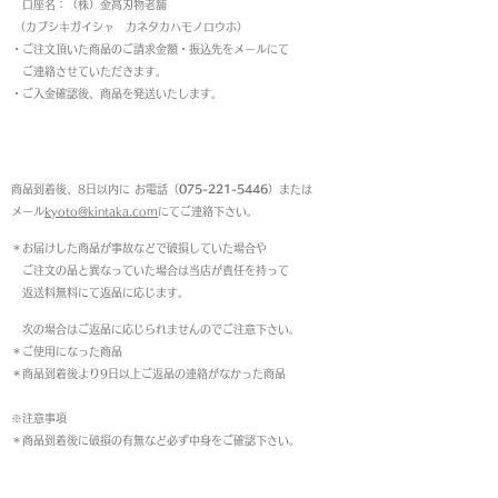
口座名：（株）金高刃物老舗
（カブシキガイシャ カネタカハモノロウホ）
・ご注文頂いた商品のご請求金額・振込先をメールにて
ご連絡させていただきます。
・ご入金確認後、商品を発送いたします。
返品について
商品到着後、8日以内に お電話（
075-221-5446
）または
メール
kyoto@kintaka.com
にてご連絡下さい。
＊お届けした商品が事故などで破損していた場合や
ご注文の品と異なっていた場合は当店が責任を持って
返送料無料にて返品に応じます。
次の場合はご返品に応じられませんのでご注意下さい。
＊ご使用になった商品
＊商品到着後より9日以上ご返品の連絡がなかった商品
※注意事項
＊商品到着後に破損の有無など必ず中身をご確認下さい。