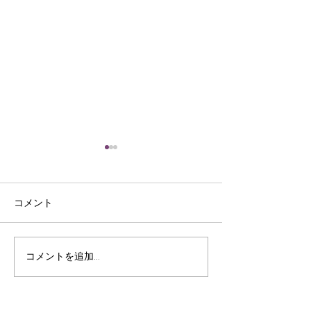
コメント
皮裁ち庖丁
三ﾂ目錐
コメントを追加…