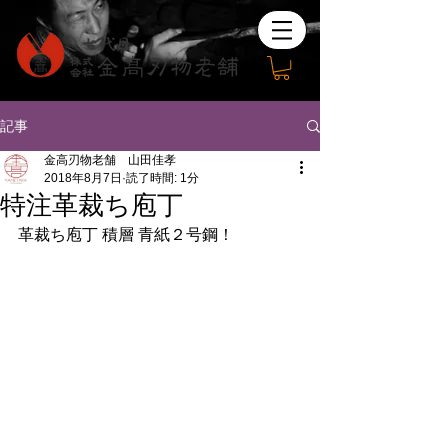
記事
金高刃物老舗 山田佳孝
2018年8月7日
読了時間: 1分
特注革裁ち庖丁
革裁ち庖丁 積層 青紙２号鋼！