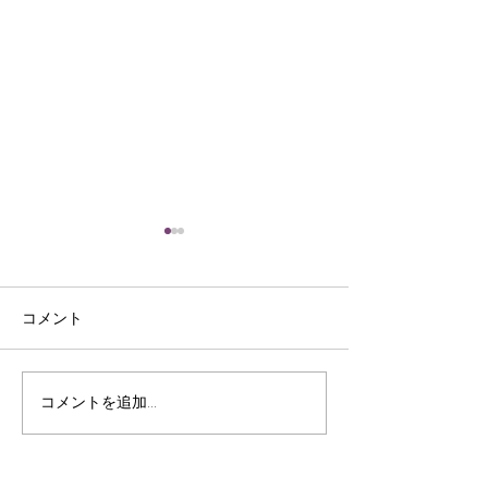
コメント
皮裁ち庖丁
三ﾂ目錐
コメントを追加…