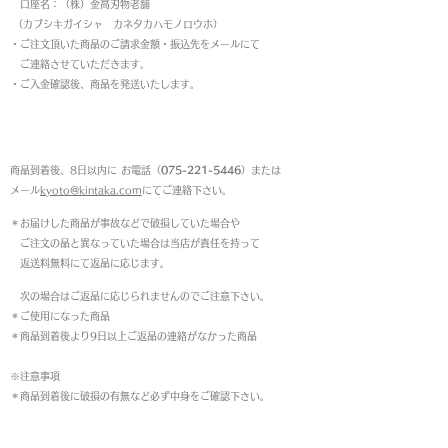
口座名：（株）金高刃物老舗
（カブシキガイシャ カネタカハモノロウホ）
・ご注文頂いた商品のご請求金額・振込先をメールにて
ご連絡させていただきます。
・ご入金確認後、商品を発送いたします。
返品について
商品到着後、8日以内に お電話（
075-221-5446
）または
メール
kyoto@kintaka.com
にてご連絡下さい。
＊お届けした商品が事故などで破損していた場合や
ご注文の品と異なっていた場合は当店が責任を持って
返送料無料にて返品に応じます。
次の場合はご返品に応じられませんのでご注意下さい。
＊ご使用になった商品
＊商品到着後より9日以上ご返品の連絡がなかった商品
※注意事項
＊商品到着後に破損の有無など必ず中身をご確認下さい。