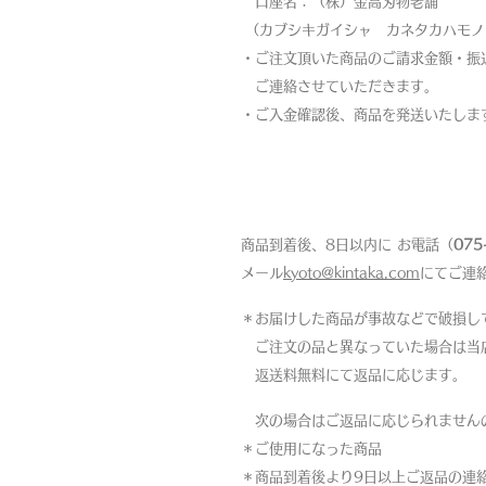
口座名：（株）金高刃物老舗
（カブシキガイシャ カネタカハモノ
・ご注文頂いた商品のご請求金額・振
ご連絡させていただきます。
・ご入金確認後、商品を発送いたしま
返品について
商品到着後、8日以内に お電話（
075
メール
kyoto@kintaka.com
にてご連
＊お届けした商品が事故などで破損し
ご注文の品と異なっていた場合は当
返送料無料にて返品に応じます。
次の場合はご返品に応じられません
＊ご使用になった商品
＊商品到着後より9日以上ご返品の連