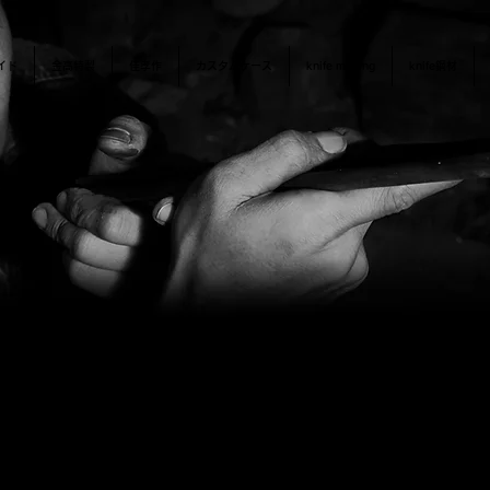
イド
金高特製
佳孝作
カスタムケース
knife making
knife鋼材