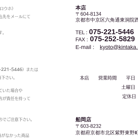
本店​
ロウホ）
〒604-8134
込先をメールにて
京都市中京区
六角通東洞院西
075-221-5446
TEL :
す。
075-252-5829
FAX :
E-mail :
kyoto@kintaka
-221-5446
）または
絡下さい。
本店 営業時間 平日 9:
土曜日 9:00
ていた場合や
定休日 
店が責任を持って
船岡店
のでご注意下さい。
〒603-8232
京都府京都市北区紫野東野
絡がなかった商品