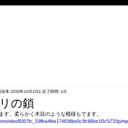
田佳孝
2020年10月10日
読了時間: 1分
リの鎖
ます。柔らかく木目のような模様もでます。
c.com/video/8307fc_33ffea4fee174838be0c3fc66be1f3c5/720p/mp