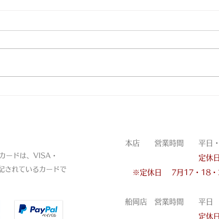
皮裁ち庖丁
三ﾂ
営業時間
本店 営業時間 平日・土・
ードは、VISA・
定休
表記されているカードで
※定休日
7月17・18
船岡店 営業時間 平日 11
定休