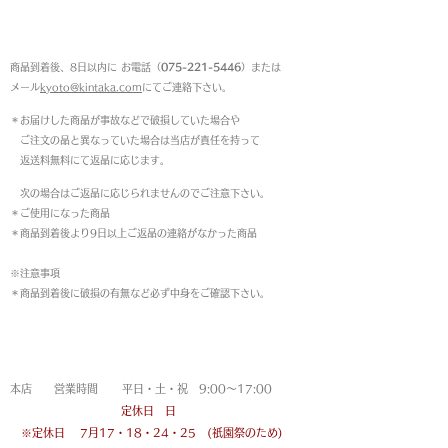
返品について
商品到着後、8日以内に お電話（
075-221-5446
）または
メール
kyoto@kintaka.com
にてご連絡下さい。
＊お届けした商品が事故などで破損していた場合や
ご注文の品と異なっていた場合は当店が責任を持って
返送料無料にて返品に応じます。
次の場合はご返品に応じられませんのでご注意下さい。
＊ご使用になった商品
＊商品到着後より9日以上ご返品の連絡がなかった商品
※注意事項
＊商品到着後に破損の有無など必ず中身をご確認下さい。
営業時間
本店 営業時間 平日・土・祝 9:00〜17:00
定休日 日
※定休日
7月17・18・24・25 (祇園祭のため)