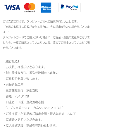
ご注文確定時点で、クレジット会社への請求が発生いたします。
（商品のお届けに日数がかかる場合は、先に請求がかかる場合がございま
す。）
クレジットカードでご購入頂いた場合に、ご返金・金額の変更がございま
したら、一度ご請求させていただいた後、改めてご返金させていただく場
合がございます。
【銀行振込】
・お支払いは前払いとなります。
・
誠に勝手ながら、振込手数料はお客様の
ご負担でお願い致します。
・お振込先口座
三井住友銀行 京都支店
普通 2513128
口座名：（株）金高刃物老舗
（カブシキガイシャ カネタカハモノロウホ）
・ご注文頂いた商品のご請求金額・振込先をメールにて
ご連絡させていただきます。
・ご入金確認後、商品を発送いたします。