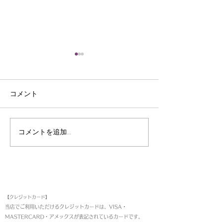
コメント
皮裁ち庖丁
三ﾂ目錐
コメントを追加…
お支払い方法
【クレジットカード】
当店でご利用いただけるクレジットカードは、VISA・
MASTERCARD・アメックスが表記されているカードです。​