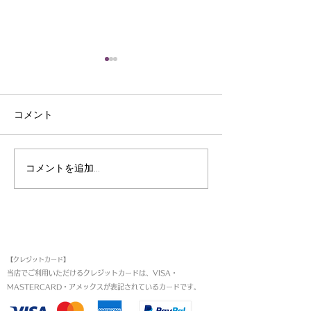
コメント
皮裁ち庖丁
三ﾂ目錐
コメントを追加…
お支払い方法
【クレジットカード】
当店でご利用いただけるクレジットカードは、VISA・
MASTERCARD・アメックスが表記されているカードです。​