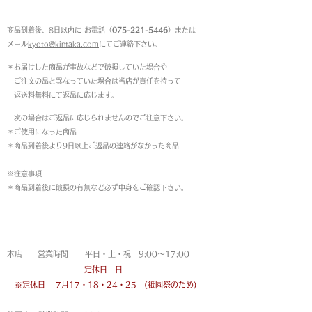
返品について
商品到着後、8日以内に お電話（
075-221-5446
）または
メール
kyoto@kintaka.com
にてご連絡下さい。
＊お届けした商品が事故などで破損していた場合や
ご注文の品と異なっていた場合は当店が責任を持って
返送料無料にて返品に応じます。
次の場合はご返品に応じられませんのでご注意下さい。
＊ご使用になった商品
＊商品到着後より9日以上ご返品の連絡がなかった商品
※注意事項
＊商品到着後に破損の有無など必ず中身をご確認下さい。
営業時間
本店 営業時間 平日・土・祝 9:00〜17:00
定休日 日
※定休日
7月17・18・24・25 (祇園祭のため)