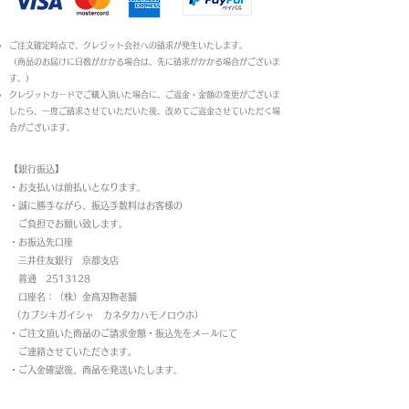
ご注文確定時点で、クレジット会社への請求が発生いたします。
（商品のお届けに日数がかかる場合は、先に請求がかかる場合がございま
す。）
クレジットカードでご購入頂いた場合に、ご返金・金額の変更がございま
したら、一度ご請求させていただいた後、改めてご返金させていただく場
合がございます。
【銀行振込】
・お支払いは前払いとなります。
・
誠に勝手ながら、振込手数料はお客様の
ご負担でお願い致します。
・お振込先口座
三井住友銀行 京都支店
普通 2513128
口座名：（株）金高刃物老舗
（カブシキガイシャ カネタカハモノロウホ）
・ご注文頂いた商品のご請求金額・振込先をメールにて
ご連絡させていただきます。
・ご入金確認後、商品を発送いたします。