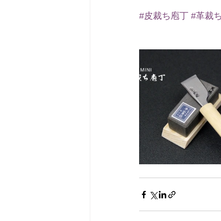
#皮裁ち庖丁
#革裁