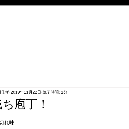
田佳孝
2019年11月22日
読了時間: 1分
皮裁ち庖丁！
切れ味！