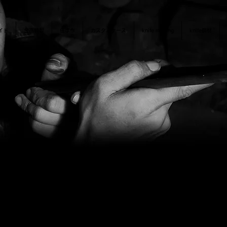
イド
金高特製
佳孝作
カスタムケース
knife making
knife鋼材