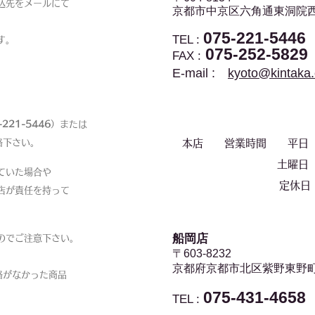
込先をメールにて
京都市中京区
六角通東洞院西
075-221-5446
TEL :
す。
075-252-5829
FAX :
E-mail :
kyoto@kintaka
-221-5446
）または
絡下さい。
本店 営業時間 平日 9:
土曜日 9:00
ていた場合や
定休日 
店が責任を持って
船岡店
のでご注意下さい。
〒603-8232
京都府京都市北区紫野東野
絡がなかった商品
075-431-4658
TEL :