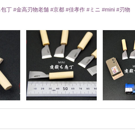
ち包丁
#金高刃物老舗
#京都
#佳孝作
#ミニ
#mini
#刃物