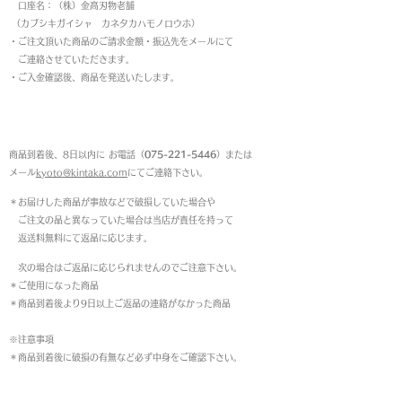
口座名：（株）金高刃物老舗
（カブシキガイシャ カネタカハモノロウホ）
・ご注文頂いた商品のご請求金額・振込先をメールにて
ご連絡させていただきます。
・ご入金確認後、商品を発送いたします。
返品について
商品到着後、8日以内に お電話（
075-221-5446
）または
メール
kyoto@kintaka.com
にてご連絡下さい。
＊お届けした商品が事故などで破損していた場合や
ご注文の品と異なっていた場合は当店が責任を持って
返送料無料にて返品に応じます。
次の場合はご返品に応じられませんのでご注意下さい。
＊ご使用になった商品
＊商品到着後より9日以上ご返品の連絡がなかった商品
※注意事項
＊商品到着後に破損の有無など必ず中身をご確認下さい。