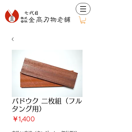
パドウク 二枚組（フル
タング用）
価
￥1,400
格