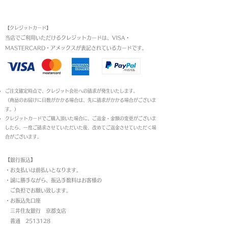
お支払い方法
【クレジットカード】
当店でご利用いただけるクレジットカードは、VISA・
MASTERCARD・アメックスが表記されているカードです。​
ご注文確定時点で、クレジット会社への請求が発生いたします。
（商品のお届けに日数がかかる場合は、先に請求がかかる場合がございま
す。）
クレジットカードでご購入頂いた場合に、ご返金・金額の変更がございま
したら、一度ご請求させていただいた後、改めてご返金させていただく場
合がございます。
【銀行振込】
・お支払いは前払いとなります。
・
誠に勝手ながら、振込手数料はお客様の
ご負担でお願い致します。
・お振込先口座
三井住友銀行 京都支店
普通 2513128