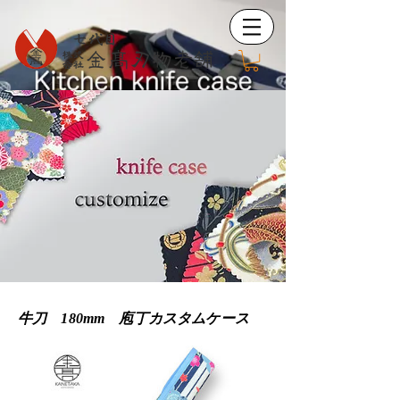
牛
刀​ 180mm 庖丁カスタムケース