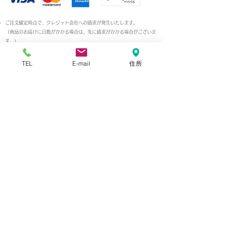
ご注文確定時点で、クレジット会社への請求が発生いたします。
（商品のお届けに日数がかかる場合は、先に請求がかかる場合がございま
す。）
クレジットカードでご購入頂いた場合に、ご返金・金額の変更がございま
したら、一度ご請求させていただいた後、改めてご返金させていただく場
TEL
E-mail
住所
合がございます。
【銀行振込】
・お支払いは前払いとなります。
・
誠に勝手ながら、振込手数料はお客様の
ご負担でお願い致します。
・お振込先口座
三井住友銀行 京都支店
普通 2513128
口座名：（株）金高刃物老舗
（カブシキガイシャ カネタカハモノロウホ）
・ご注文頂いた商品のご請求金額・振込先をメールにて
ご連絡させていただきます。
・ご入金確認後、商品を発送いたします。