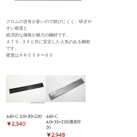
クロムの含有が多いので錆びにくく、研ぎや
すい硬度と
経済的な価格が魅力の鋼材です。
ＡＴＳ−３４と共に安定した人気のある鋼材
です。
硬度はＨＲＣ５９〜６０
440-C 3.0×30×220
440-C
価格
￥2,340
4.0×35×220(黒皮付
き)
価格
￥2,948