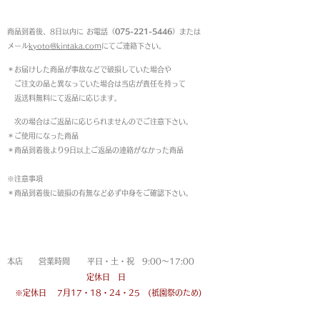
返品について
商品到着後、8日以内に お電話（
075-221-5446
）または
メール
kyoto@kintaka.com
にてご連絡下さい。
＊お届けした商品が事故などで破損していた場合や
ご注文の品と異なっていた場合は当店が責任を持って
返送料無料にて返品に応じます。
次の場合はご返品に応じられませんのでご注意下さい。
＊ご使用になった商品
＊商品到着後より9日以上ご返品の連絡がなかった商品
※注意事項
＊商品到着後に破損の有無など必ず中身をご確認下さい。
営業時間
本店 営業時間 平日・土・祝 9:00〜17:00
定休日 日
※定休日
7月17・18・24・25 (祇園祭のため)