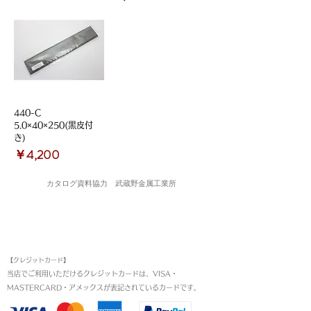
440-C
5.0×40×250(黒皮付
き)
価格
￥4,200
カタログ資料協力 武蔵野金属工業所
お支払い方法
【クレジットカード】
当店でご利用いただけるクレジットカードは、VISA・
MASTERCARD・アメックスが表記されているカードです。​