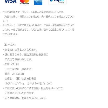
ご注文確定時点で、クレジット会社への請求が発生いたします。
（商品のお届けに日数がかかる場合は、先に請求がかかる場合がございま
す。）
クレジットカードでご購入頂いた場合に、ご返金・金額の変更がございま
したら、一度ご請求させていただいた後、改めてご返金させていただく場
合がございます。
【銀行振込】
・お支払いは前払いとなります。
・
誠に勝手ながら、振込手数料はお客様の
ご負担でお願い致します。
・お振込先口座
三井住友銀行 京都支店
普通 2513128
口座名：（株）金高刃物老舗
（カブシキガイシャ カネタカハモノロウホ）
・ご注文頂いた商品のご請求金額・振込先をメールにて
ご連絡させていただきます。
・ご入金確認後、商品を発送いたします。