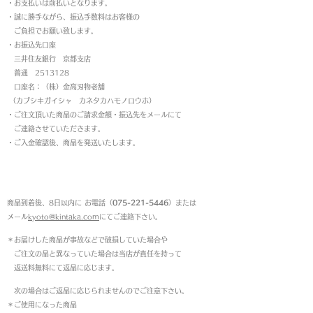
・お支払いは前払いとなります。
・
誠に勝手ながら、振込手数料はお客様の
ご負担でお願い致します。
・お振込先口座
三井住友銀行 京都支店
普通 2513128
口座名：（株）金高刃物老舗
（カブシキガイシャ カネタカハモノロウホ）
・ご注文頂いた商品のご請求金額・振込先をメールにて
ご連絡させていただきます。
・ご入金確認後、商品を発送いたします。
返品について
商品到着後、8日以内に お電話（
075-221-5446
）または
メール
kyoto@kintaka.com
にてご連絡下さい。
＊お届けした商品が事故などで破損していた場合や
ご注文の品と異なっていた場合は当店が責任を持って
返送料無料にて返品に応じます。
次の場合はご返品に応じられませんのでご注意下さい。
＊ご使用になった商品