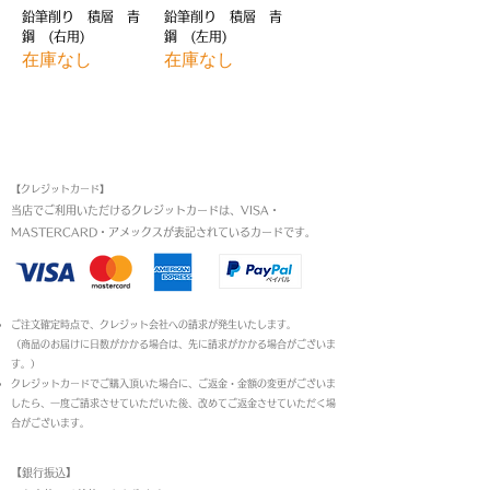
鉛筆削り 積層 青
鉛筆削り 積層 青
鋼 (右用)
鋼 (左用)
在庫なし
在庫なし
お支払い方法
【クレジットカード】
当店でご利用いただけるクレジットカードは、VISA・
MASTERCARD・アメックスが表記されているカードです。​
ご注文確定時点で、クレジット会社への請求が発生いたします。
（商品のお届けに日数がかかる場合は、先に請求がかかる場合がございま
す。）
クレジットカードでご購入頂いた場合に、ご返金・金額の変更がございま
したら、一度ご請求させていただいた後、改めてご返金させていただく場
合がございます。
【銀行振込】