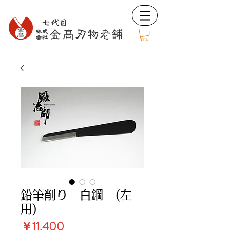
鉛筆削り 白鋼 (左
用)
価
￥11,400