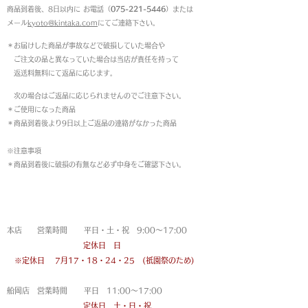
商品到着後、8日以内に お電話（
075-221-5446
）または
メール
kyoto@kintaka.com
にてご連絡下さい。
＊お届けした商品が事故などで破損していた場合や
ご注文の品と異なっていた場合は当店が責任を持って
返送料無料にて返品に応じます。
次の場合はご返品に応じられませんのでご注意下さい。
＊ご使用になった商品
＊商品到着後より9日以上ご返品の連絡がなかった商品
※注意事項
＊商品到着後に破損の有無など必ず中身をご確認下さい。
営業時間
本店 営業時間 平日・土・祝 9:00〜17:00
定休日 日
※定休日
7月17・18・24・25 (祇園祭のため)
船岡店 営業時間 平日 11:00〜17:00
定休日 土・日・祝