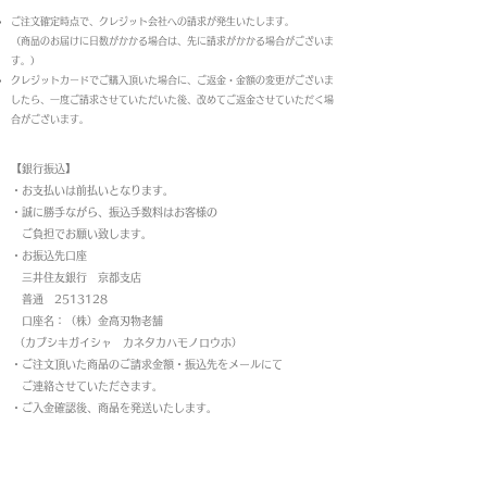
ご注文確定時点で、クレジット会社への請求が発生いたします。
（商品のお届けに日数がかかる場合は、先に請求がかかる場合がございま
す。）
クレジットカードでご購入頂いた場合に、ご返金・金額の変更がございま
したら、一度ご請求させていただいた後、改めてご返金させていただく場
合がございます。
【銀行振込】
・お支払いは前払いとなります。
・
誠に勝手ながら、振込手数料はお客様の
ご負担でお願い致します。
・お振込先口座
三井住友銀行 京都支店
普通 2513128
口座名：（株）金高刃物老舗
（カブシキガイシャ カネタカハモノロウホ）
・ご注文頂いた商品のご請求金額・振込先をメールにて
ご連絡させていただきます。
・ご入金確認後、商品を発送いたします。
返品について