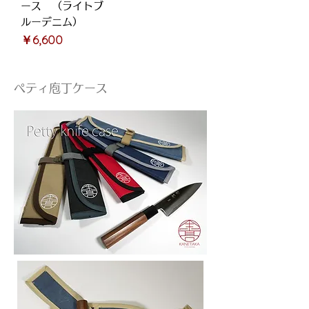
ース （ライトブ
ルーデニム）
価格
￥6,600
ペティ庖丁ケース