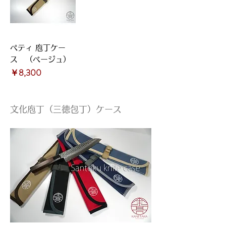
ペティ 庖丁ケー
ス （ベージュ）
価格
￥8,300
文化庖丁（三徳包丁）ケース