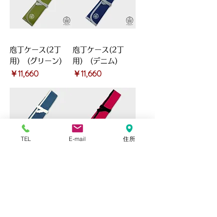
庖丁ケース(2丁
庖丁ケース(2丁
用) (グリーン)
用) (デニム)
価格
価格
￥11,660
￥11,660
TEL
E-mail
住所
庖丁ケース(2丁
庖丁ケース(2丁
用) (ライトブル
用) (ピンク)
価格
￥11,660
ーデニム)
価格
￥11,660