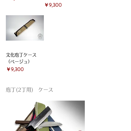
価格
￥9,300
文化庖丁ケース
（ベージュ）
価格
￥9,300
庖丁(2丁用) ケース