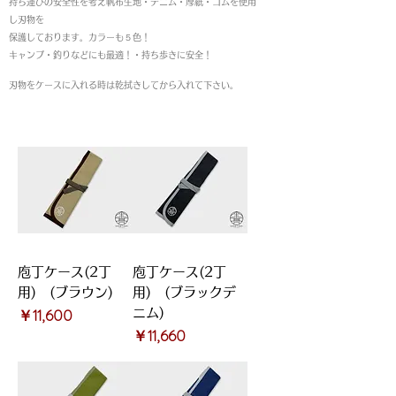
持ち運びの安全性を考え帆布生地・デニム・厚紙・ゴムを使用
し刃物を
保護しております。
カラーも５色！
キャンプ・釣りなどにも最適！・持ち歩きに安全！
刃物をケースに入れる時は乾拭きしてから入れて下さい。
庖丁ケース(2丁
庖丁ケース(2丁
用) (ブラウン)
用) (ブラックデ
価格
￥11,600
ニム)
価格
￥11,660