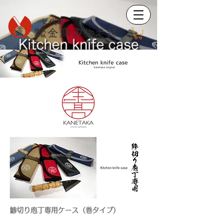
鯵切り庖丁専用ケース（巻タイプ）