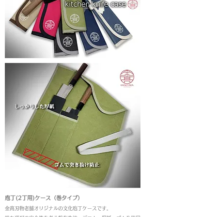
庖丁(2丁用)ケース（巻タイプ）
金高刃物老舗オリジナルの文化庖丁ケース
です。