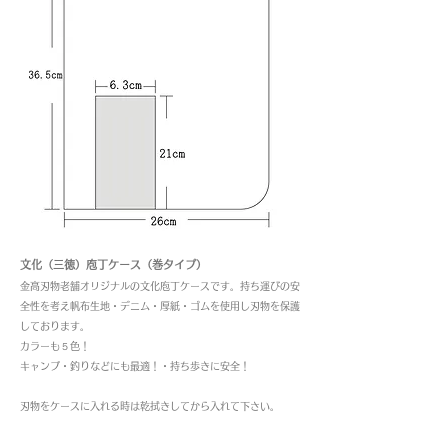
文化（三徳）庖丁ケース（巻タイプ）
金高刃物老舗オリジナルの文化庖丁ケース
です。持ち運びの安
全性を考え帆布生地・デニム・厚紙・ゴムを使用し刃物を保護
しております。
カラーも５色！
キャンプ・釣りなどにも最適！・持ち歩きに安全！
刃物をケースに入れる時は乾拭きしてから入れて下さい。