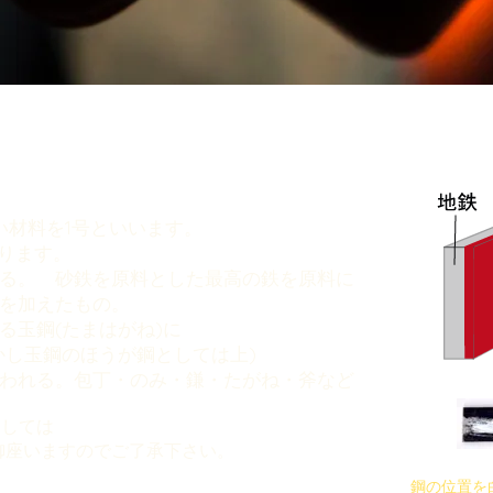
い材料を1号といいます。
なります。
る。 砂鉄を原料とした最高の鉄を原料に
を加えたもの。
る玉鋼(たまはがね)に
かし玉鋼のほうが鋼としては上)
われる。包丁・のみ・鎌・たがね・斧など
ましては
御座いますのでご了承下さい。
鋼の位置を