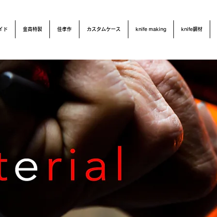
イド
金高特製
佳孝作
カスタムケース
knife making
knife鋼材