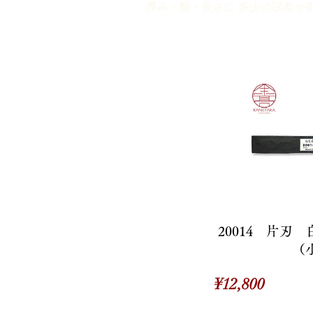
厚み・幅・長さに 多少の誤差が
20014 片刃
（
価
¥12,800
格