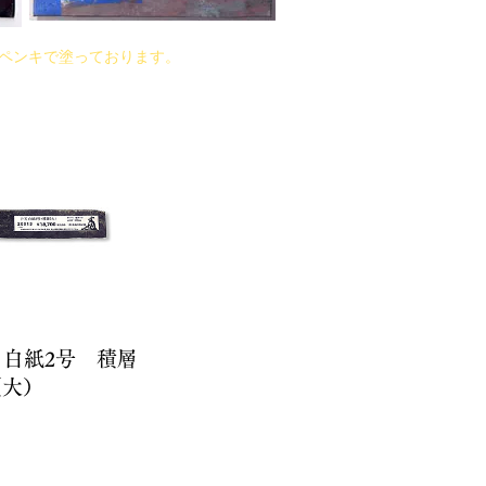
ペンキで塗っております。
刃 白紙2号 積層
（大）