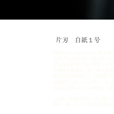
片刃 白紙１号
白紙2号よりもカーボン料が多
白紙1号は2号に比べ更に硬く
日立金属安来工場が生産してい
不純物を徹底的に取り除き炭素
日本刀の原材料として使用され
組成的にはもっとも近い。(し
高級な刃物にはこの鋼をよく使
ご注意＊鍛造品のサイズに関し
厚み・幅・長さに 多少の誤差が