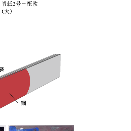
刃 青紙2号＋極軟
（大）