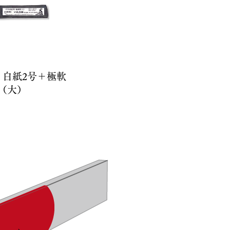
刃 白紙2号＋極軟
（大）