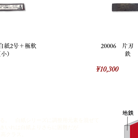
 白紙2号＋極軟
20006 片
（小）
鉄 
価
¥10,300
格
る。 白紙シリーズに調整用元素を混ぜて
きいれは白紙よりさらに困難だが
は最高クラス。