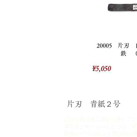
20005 片刃
鉄 
価
¥5,050
格
片刃 青紙２号
日立金属安来工場が生産してい
磨耗性と粘りを出したもの、焼
硬度はHRC60以上と切れ味