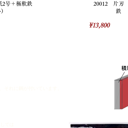
青紙2号＋極軟鉄
20012 片
小）
鉄 
価
¥13,800
格
り、それに鋼が付いています。
ましては