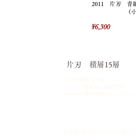
2011 片刃 
（
価
¥6,300
格
片刃 積層15層
片刃積層鋼（15層）
SS400と極軟鉄の積層です。
地鉄が15層の積層になってお
ご注意＊鍛造品のサイズに関し