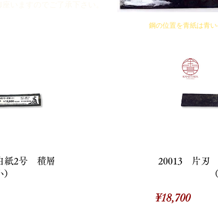
御座いますのでご了承下さい。
鋼の位置を青紙は青い
 白紙2号 積層
20013 片
小）
価
¥18,700
格