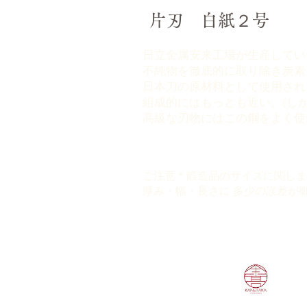
片刃 白紙２号
日立金属安来工場が生産してい
不純物を徹底的に取り除き炭素
日本刀の原材料として使用され
組成的にはもっとも近い。(し
高級な刃物にはこの鋼をよく使
ご注意＊鍛造品のサイズに関しま
厚み・幅・長さに 多少の誤差が