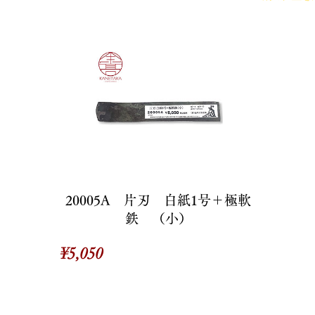
20005A 片刃 白紙1号＋極軟
鉄 （小）
価
¥5,050
格