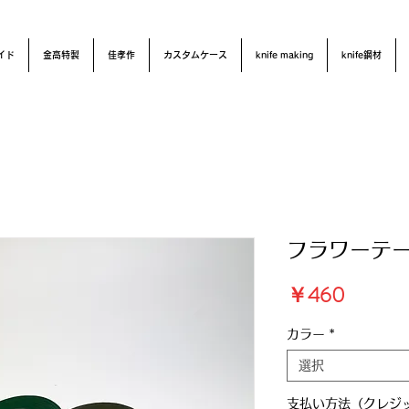
イド
金高特製
佳孝作
カスタムケース
knife making
knife鋼材
フラワーテ
価
￥460
格
カラー
*
選択
支払い方法（クレジッ