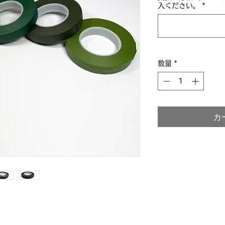
入ください。
*
数量
*
カ