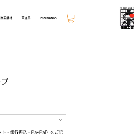
炭素鋼材
華道具
Information
ープ
ト・銀行振込・PayPal）をご記