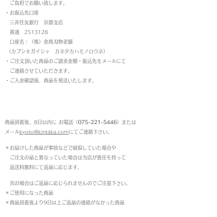
ご負担でお願い致します。
・お振込先口座
三井住友銀行 京都支店
普通 2513128
口座名：（株）金高刃物老舗
（カブシキガイシャ カネタカハモノロウホ）
・ご注文頂いた商品のご請求金額・振込先をメールにて
ご連絡させていただきます。
・ご入金確認後、商品を発送いたします。
返品について
商品到着後、8日以内に お電話（
075-221-5446
）または
メール
kyoto@kintaka.com
にてご連絡下さい。
＊お届けした商品が事故などで破損していた場合や
ご注文の品と異なっていた場合は当店が責任を持って
返送料無料にて返品に応じます。
次の場合はご返品に応じられませんのでご注意下さい。
＊ご使用になった商品
＊商品到着後より9日以上ご返品の連絡がなかった商品