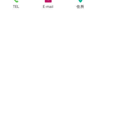
TEL
E-mail
住所
船岡店
本店​
〒604-8134
京都市中京区
六角通東洞院西入る堂之前町244
075-221-5446
TEL :
075-252-5829
FAX :