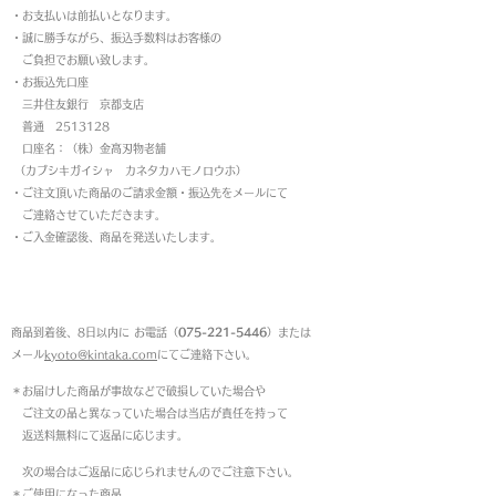
・お支払いは前払いとなります。
・
誠に勝手ながら、振込手数料はお客様の
ご負担でお願い致します。
・お振込先口座
三井住友銀行 京都支店
普通 2513128
口座名：（株）金高刃物老舗
（カブシキガイシャ カネタカハモノロウホ）
・ご注文頂いた商品のご請求金額・振込先をメールにて
ご連絡させていただきます。
・ご入金確認後、商品を発送いたします。
返品について
商品到着後、8日以内に お電話（
075-221-5446
）または
メール
kyoto@kintaka.com
にてご連絡下さい。
＊お届けした商品が事故などで破損していた場合や
ご注文の品と異なっていた場合は当店が責任を持って
返送料無料にて返品に応じます。
次の場合はご返品に応じられませんのでご注意下さい。
＊ご使用になった商品