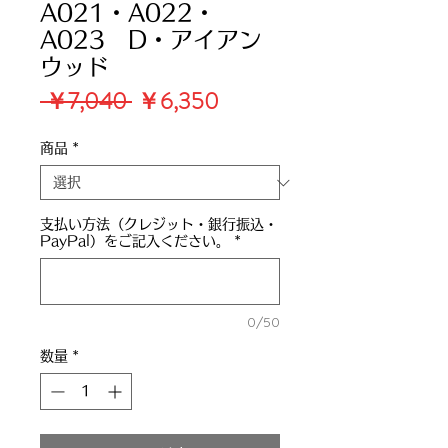
A021・A022・
A023 D・アイアン
ウッド
通
セ
 ￥7,040 
￥6,350
常
ー
価
ル
商品
*
格
価
格
支払い方法（クレジット・銀行振込・
PayPal）をご記入ください。
*
0/50
数量
*