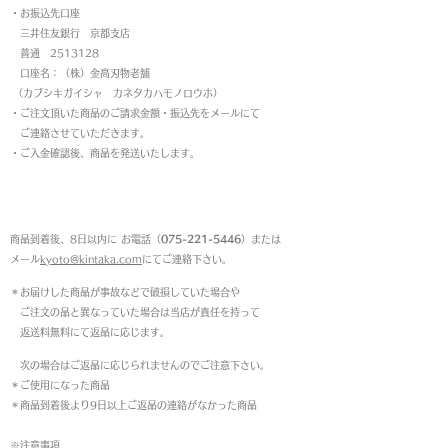
・お振込先口座
三井住友銀行 京都支店
普通 2513128
口座名：（株）金高刃物老舗
（カブシキガイシャ カネタカハモノロウホ）
・ご注文頂いた商品のご請求金額・振込先をメールにて
ご連絡させていただきます。
・ご入金確認後、商品を発送いたします。
返品について
商品到着後、8日以内に お電話（
075-221-5446
）または
メール
kyoto@kintaka.com
にてご連絡下さい。
＊お届けした商品が事故などで破損していた場合や
ご注文の品と異なっていた場合は当店が責任を持って
返送料無料にて返品に応じます。
次の場合はご返品に応じられませんのでご注意下さい。
＊ご使用になった商品
＊商品到着後より9日以上ご返品の連絡がなかった商品
※注意事項