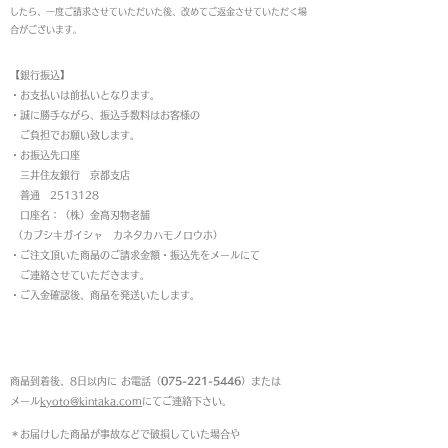
したら、一度ご請求させていただいた後、改めてご返金させていただく場
合がございます。
【銀行振込】
・お支払いは前払いとなります。
・
誠に勝手ながら、振込手数料はお客様の
ご負担でお願い致します。
・お振込先口座
三井住友銀行 京都支店
普通 2513128
口座名：（株）金高刃物老舗
（カブシキガイシャ カネタカハモノロウホ）
・ご注文頂いた商品のご請求金額・振込先をメールにて
ご連絡させていただきます。
・ご入金確認後、商品を発送いたします。
返品について
商品到着後、8日以内に お電話（
075-221-5446
）または
メール
kyoto@kintaka.com
にてご連絡下さい。
＊お届けした商品が事故などで破損していた場合や