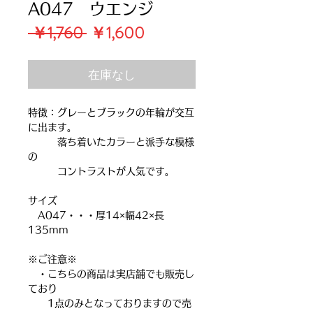
A047 ウエンジ
通
セ
 ￥1,760 
￥1,600
常
ー
価
ル
在庫なし
格
価
格
特徴：グレーとブラックの年輪が交互
に出ます。
落ち着いたカラーと派手な模様
の
コントラストが人気です。
サイズ
A047・・・厚14×幅42×長
135mm
※ご注意※
・こちらの商品は実店舗でも販売し
ており
1点のみとなっておりますので売