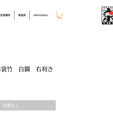
炭素鋼材
華道具
Information
布袋竹 白鋼 右利き
在庫なし