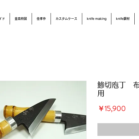
イド
金高特製
佳孝作
カスタムケース
knife making
knife鋼材
鯵切庖丁 
用
価
￥15,900
格