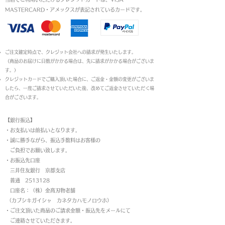
reassure your customers that
about your shipping policy is a
MASTERCARD・アメックスが表記されているカードです。​
they can buy with confidence.
great way to build trust and
reassure your customers that
they can buy from you with
ご注文確定時点で、クレジット会社への請求が発生いたします。
confidence.
（商品のお届けに日数がかかる場合は、先に請求がかかる場合がございま
す。）
クレジットカードでご購入頂いた場合に、ご返金・金額の変更がございま
したら、一度ご請求させていただいた後、改めてご返金させていただく場
合がございます。
【銀行振込】
・お支払いは前払いとなります。
・
誠に勝手ながら、振込手数料はお客様の
ご負担でお願い致します。
・お振込先口座
三井住友銀行 京都支店
普通 2513128
口座名：（株）金高刃物老舗
（カブシキガイシャ カネタカハモノロウホ）
・ご注文頂いた商品のご請求金額・振込先をメールにて
ご連絡させていただきます。