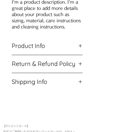
I'm a product description. I'm a 
great place to add more details 
about your product such as 
sizing, material, care instructions 
and cleaning instructions.
Product Info
I'm a product detail. I'm a
Return & Refund Policy
great place to add more
information about your
I’m a return and refund policy.
product such as sizing,
Shipping Info
I’m a great place to let your
material, care and cleaning
customers know what to do in
I'm a shipping policy. I'm a
instructions. This is also a
case they are dissatisfied with
great place to add more
great space to write what
their purchase. Having a
information about your
makes this product special
straightforward refund or
お支払い方法
shipping methods, packaging
and how your customers can
exchange policy is a great
and cost. Providing
benefit from this item.
【クレジットカード】
way to build trust and
straightforward information
当店でご利用いただけるクレジットカードは、VISA・