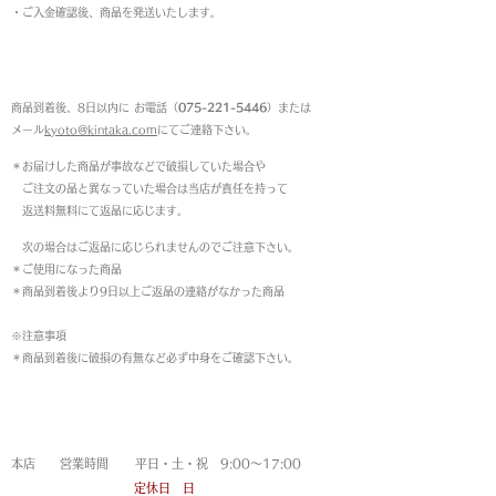
・ご入金確認後、商品を発送いたします。
返品について
商品到着後、8日以内に お電話（
075-221-5446
）または
メール
kyoto@kintaka.com
にてご連絡下さい。
＊お届けした商品が事故などで破損していた場合や
ご注文の品と異なっていた場合は当店が責任を持って
返送料無料にて返品に応じます。
次の場合はご返品に応じられませんのでご注意下さい。
＊ご使用になった商品
＊商品到着後より9日以上ご返品の連絡がなかった商品
※注意事項
＊商品到着後に破損の有無など必ず中身をご確認下さい。
営業時間
本店 営業時間 平日・土・祝 9:00〜17:00
定休日 日