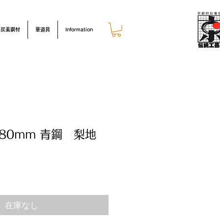
炭素鋼材
華道具
Information
80mm 青鋼 梨地
在庫なし