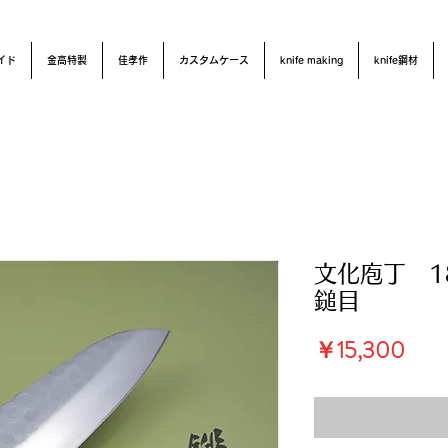
イド
金高特製
佳孝作
カスタムケース
knife making
knife鋼材
文化庖丁 1
鎚目
価
￥15,300
格