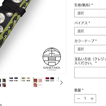
生地(帆布)
*
選択
バイアス
*
選択
カラーテープ
*
選択
支払い方法（クレジッ
入ください。
*
数量
*
）
m