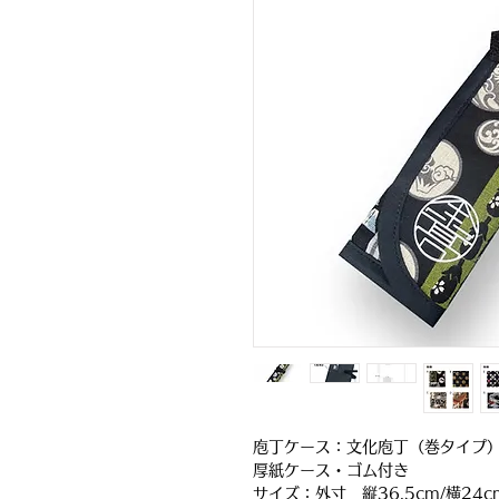
庖丁ケース：文化庖丁（巻タイプ
厚紙ケース・ゴム付き
サイズ：外寸 縦36.5cm/横24c