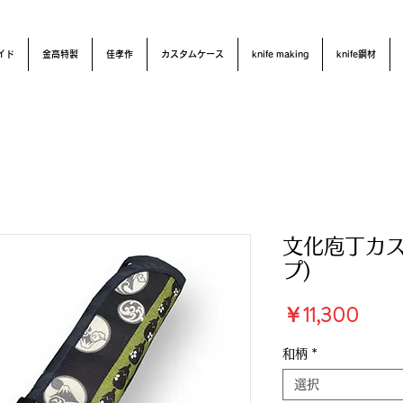
イド
金高特製
佳孝作
カスタムケース
knife making
knife鋼材
文化庖丁カス
プ)
価
￥11,300
格
和柄
*
選択