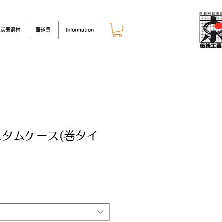
炭素鋼材
華道具
Information
タムケース(巻タイ