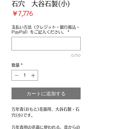
石穴 大谷石製(小)
価
￥7,776
格
支払い方法（クレジット・銀行振込・
PayPal）をご記入ください。
*
0/50
数量
*
カートに追加する
万年青(おもと)花器用、大谷石製・石
穴(小)です。
万年青用の花器に使われる、昔からの