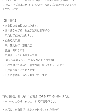
クレジットカードでご購入頂いた場合に、ご返金・金額の変更がございま
したら、一度ご請求させていただいた後、改めてご返金させていただく場
合がございます。
【銀行振込】
・お支払いは前払いとなります。
・
誠に勝手ながら、振込手数料はお客様の
ご負担でお願い致します。
・お振込先口座
三井住友銀行 京都支店
普通 2513128
口座名：（株）金高刃物老舗
（カブシキガイシャ カネタカハモノロウホ）
・ご注文頂いた商品のご請求金額・振込先をメールにて
ご連絡させていただきます。
・ご入金確認後、商品を発送いたします。
返品について
商品到着後、8日以内に お電話（
075-221-5446
）または
メール
kyoto@kintaka.com
にてご連絡下さい。
＊お届けした商品が事故などで破損していた場合や