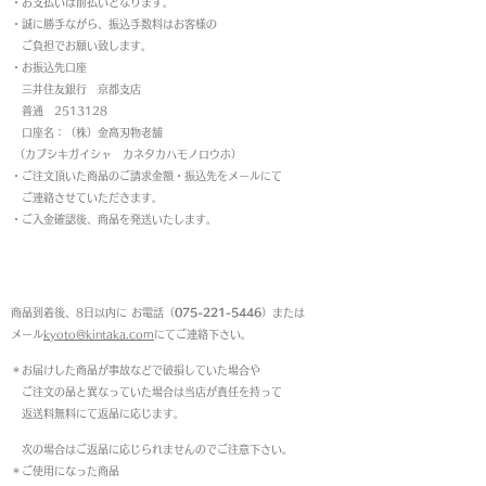
・お支払いは前払いとなります。
・
誠に勝手ながら、振込手数料はお客様の
ご負担でお願い致します。
・お振込先口座
三井住友銀行 京都支店
普通 2513128
口座名：（株）金高刃物老舗
（カブシキガイシャ カネタカハモノロウホ）
・ご注文頂いた商品のご請求金額・振込先をメールにて
ご連絡させていただきます。
・ご入金確認後、商品を発送いたします。
返品について
商品到着後、8日以内に お電話（
075-221-5446
）または
メール
kyoto@kintaka.com
にてご連絡下さい。
＊お届けした商品が事故などで破損していた場合や
ご注文の品と異なっていた場合は当店が責任を持って
返送料無料にて返品に応じます。
次の場合はご返品に応じられませんのでご注意下さい。
＊ご使用になった商品