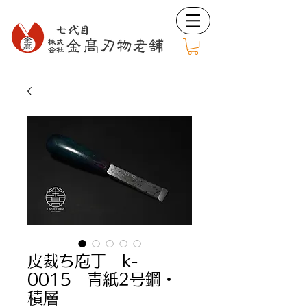
皮裁ち庖丁 k-
0015 青紙2号鋼・
積層