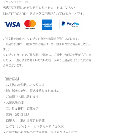
【クレジットカード】
当店でご利用いただけるクレジットカードは、VISA・
MASTERCARD・アメックスが表記されているカードです。​
ご注文確定時点で、クレジット会社への請求が発生いたします。
（商品のお届けに日数がかかる場合は、先に請求がかかる場合がございま
す。）
クレジットカードでご購入頂いた場合に、ご返金・金額の変更がございま
したら、一度ご請求させていただいた後、改めてご返金させていただく場
合がございます。
【銀行振込】
・お支払いは前払いとなります。
・
誠に勝手ながら、振込手数料はお客様の
ご負担でお願い致します。
・お振込先口座
三井住友銀行 京都支店
普通 2513128
口座名：（株）金高刃物老舗
（カブシキガイシャ カネタカハモノロウホ）
・ご注文頂いた商品のご請求金額・振込先をメールにて