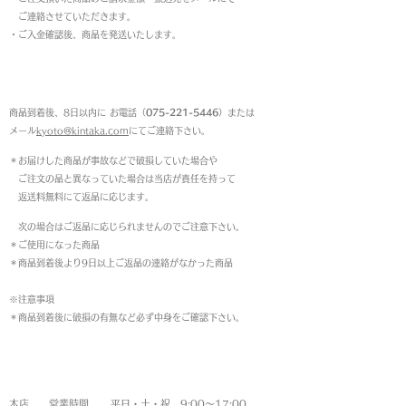
ご連絡させていただきます。
・ご入金確認後、商品を発送いたします。
返品について
商品到着後、8日以内に お電話（
075-221-5446
）または
メール
kyoto@kintaka.com
にてご連絡下さい。
＊お届けした商品が事故などで破損していた場合や
ご注文の品と異なっていた場合は当店が責任を持って
返送料無料にて返品に応じます。
次の場合はご返品に応じられませんのでご注意下さい。
＊ご使用になった商品
＊商品到着後より9日以上ご返品の連絡がなかった商品
※注意事項
＊商品到着後に破損の有無など必ず中身をご確認下さい。
営業時間
本店 営業時間 平日・土・祝 9:00〜17:00