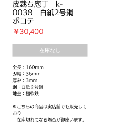
皮裁ち庖丁 k-
0038 白紙2号鋼
ボコテ
価
￥30,400
格
在庫なし
全長：160mm
刃幅：36mm
厚み：3mm
鋼：白紙２号鋼
地金：極軟鉄
※こちらの商品は実店舗でも販売して
おり
在庫切れになる場合が御座います。