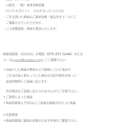
口座名：（株）金高刃物老舗
（カブシキガイシャ カネタカハモノロウホ）
・ご注文頂いた商品のご請求金額・振込先をメールにて
ご連絡させていただきます。
・ご入金確認後、商品を発送いたします。
返品について
商品到着後、8日以内に お電話（
075-221-5446
）または
メール
kyoto@kintaka.com
にてご連絡下さい。
＊お届けした商品が事故などで破損していた場合や
ご注文の品と異なっていた場合は当店が責任を持って
返送料無料にて返品に応じます。
次の場合はご返品に応じられませんのでご注意下さい。
＊ご使用になった商品
＊商品到着後より9日以上ご返品の連絡がなかった商品
※注意事項
＊商品到着後に破損の有無など必ず中身をご確認下さい。