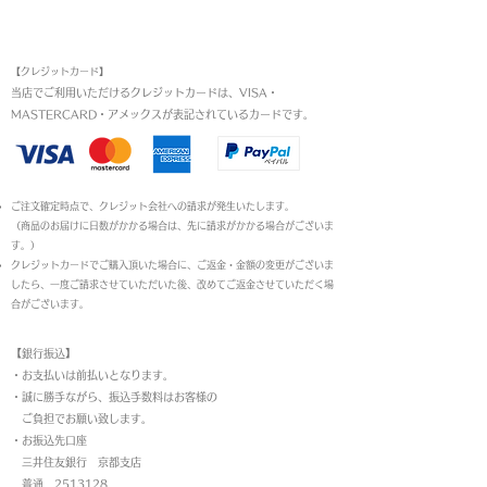
お支払い方法
【クレジットカード】
当店でご利用いただけるクレジットカードは、VISA・
MASTERCARD・アメックスが表記されているカードです。​
ご注文確定時点で、クレジット会社への請求が発生いたします。
（商品のお届けに日数がかかる場合は、先に請求がかかる場合がございま
す。）
クレジットカードでご購入頂いた場合に、ご返金・金額の変更がございま
したら、一度ご請求させていただいた後、改めてご返金させていただく場
合がございます。
【銀行振込】
・お支払いは前払いとなります。
・
誠に勝手ながら、振込手数料はお客様の
ご負担でお願い致します。
・お振込先口座
三井住友銀行 京都支店
普通 2513128