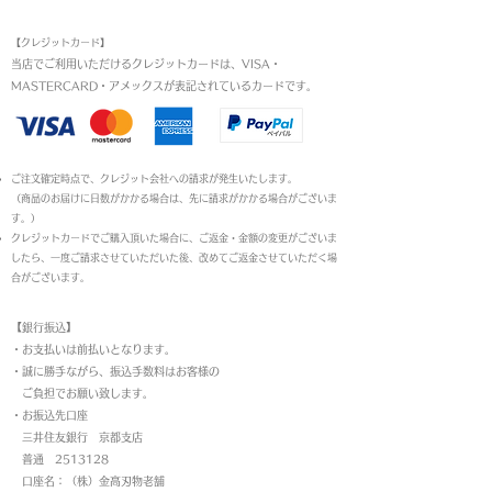
お支払い方法
【クレジットカード】
当店でご利用いただけるクレジットカードは、VISA・
MASTERCARD・アメックスが表記されているカードです。​
ご注文確定時点で、クレジット会社への請求が発生いたします。
（商品のお届けに日数がかかる場合は、先に請求がかかる場合がございま
す。）
クレジットカードでご購入頂いた場合に、ご返金・金額の変更がございま
したら、一度ご請求させていただいた後、改めてご返金させていただく場
合がございます。
【銀行振込】
・お支払いは前払いとなります。
・
誠に勝手ながら、振込手数料はお客様の
ご負担でお願い致します。
・お振込先口座
三井住友銀行 京都支店
普通 2513128
口座名：（株）金高刃物老舗