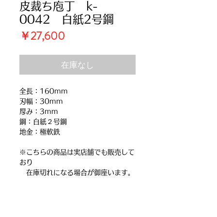
皮裁ち庖丁 k-
0042 白紙2号鋼
価
￥27,600
格
在庫なし
全長：160mm
刃幅：30mm
厚み：3mm
鋼：白紙２号鋼
地金：極軟鉄
※こちらの商品は実店舗でも販売して
おり
在庫切れになる場合が御座います。