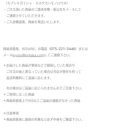
（カブシキガイシャ カネタカハモノロウホ）
・ご注文頂いた商品のご請求金額・振込先をメールにて
ご連絡させていただきます。
・ご入金確認後、商品を発送いたします。
返品について
商品到着後、8日以内に お電話（
075-221-5446
）または
メール
kyoto@kintaka.com
にてご連絡下さい。
＊お届けした商品が事故などで破損していた場合や
ご注文の品と異なっていた場合は当店が責任を持って
返送料無料にて返品に応じます。
次の場合はご返品に応じられませんのでご注意下さい。
＊ご使用になった商品
＊商品到着後より9日以上ご返品の連絡がなかった商品
※注意事項
＊商品到着後に破損の有無など必ず中身をご確認下さい。
営業時間