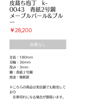
皮裁ち庖丁 k-
0043 青紙2号鋼
メープルバール&ブル
ー
価
￥28,200
格
在庫なし
全長：180mm
刃幅：36mm
厚み：3mm
鋼：青紙２号鋼
地金：極軟鉄
※こちらの商品は実店舗でも販売して
おり
在庫切れになる場合が御座います。