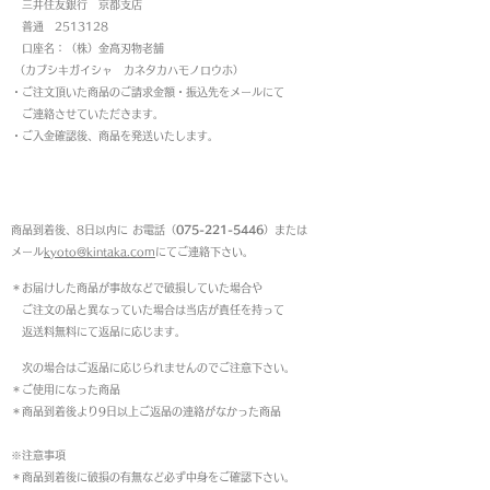
三井住友銀行 京都支店
普通 2513128
口座名：（株）金高刃物老舗
（カブシキガイシャ カネタカハモノロウホ）
・ご注文頂いた商品のご請求金額・振込先をメールにて
ご連絡させていただきます。
・ご入金確認後、商品を発送いたします。
返品について
商品到着後、8日以内に お電話（
075-221-5446
）または
メール
kyoto@kintaka.com
にてご連絡下さい。
＊お届けした商品が事故などで破損していた場合や
ご注文の品と異なっていた場合は当店が責任を持って
返送料無料にて返品に応じます。
次の場合はご返品に応じられませんのでご注意下さい。
＊ご使用になった商品
＊商品到着後より9日以上ご返品の連絡がなかった商品
※注意事項
＊商品到着後に破損の有無など必ず中身をご確認下さい。