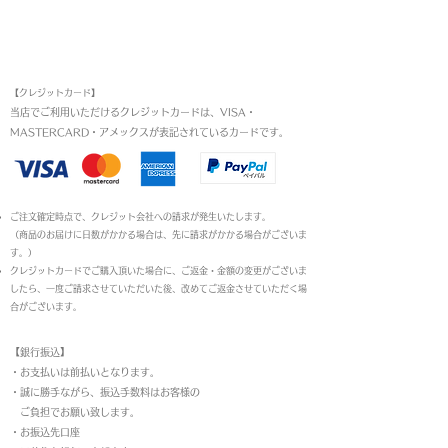
お支払い方法
【クレジットカード】
当店でご利用いただけるクレジットカードは、VISA・
MASTERCARD・アメックスが表記されているカードです。​
ご注文確定時点で、クレジット会社への請求が発生いたします。
（商品のお届けに日数がかかる場合は、先に請求がかかる場合がございま
す。）
クレジットカードでご購入頂いた場合に、ご返金・金額の変更がございま
したら、一度ご請求させていただいた後、改めてご返金させていただく場
合がございます。
【銀行振込】
・お支払いは前払いとなります。
・
誠に勝手ながら、振込手数料はお客様の
ご負担でお願い致します。
・お振込先口座