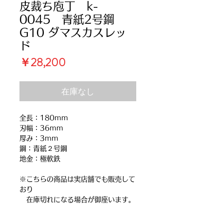
皮裁ち庖丁 k-
0045 青紙2号鋼
G10 ダマスカスレッ
ド
価
￥28,200
格
在庫なし
全長：180mm
刃幅：36mm
厚み：3mm
鋼：青紙２号鋼
地金：極軟鉄
※こちらの商品は実店舗でも販売して
おり
在庫切れになる場合が御座います。