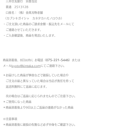
三井住友銀行 京都支店
普通 2513128
口座名：（株）金高刃物老舗
（カブシキガイシャ カネタカハモノロウホ）
・ご注文頂いた商品のご請求金額・振込先をメールにて
ご連絡させていただきます。
・ご入金確認後、商品を発送いたします。
返品について
商品到着後、8日以内に お電話（
075-221-5446
）または
メール
kyoto@kintaka.com
にてご連絡下さい。
＊お届けした商品が事故などで破損していた場合や
ご注文の品と異なっていた場合は当店が責任を持って
返送料無料にて返品に応じます。
次の場合はご返品に応じられませんのでご注意下さい。
＊ご使用になった商品
＊商品到着後より9日以上ご返品の連絡がなかった商品
※注意事項
＊商品到着後に破損の有無など必ず中身をご確認下さい。