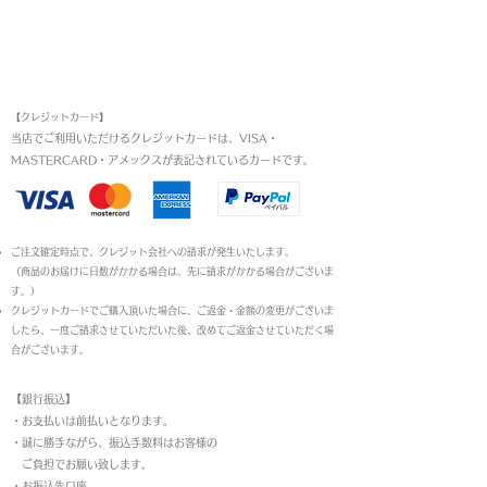
お支払い方法
【クレジットカード】
当店でご利用いただけるクレジットカードは、VISA・
MASTERCARD・アメックスが表記されているカードです。​
ご注文確定時点で、クレジット会社への請求が発生いたします。
（商品のお届けに日数がかかる場合は、先に請求がかかる場合がございま
す。）
クレジットカードでご購入頂いた場合に、ご返金・金額の変更がございま
したら、一度ご請求させていただいた後、改めてご返金させていただく場
合がございます。
【銀行振込】
・お支払いは前払いとなります。
・
誠に勝手ながら、振込手数料はお客様の
ご負担でお願い致します。
・お振込先口座