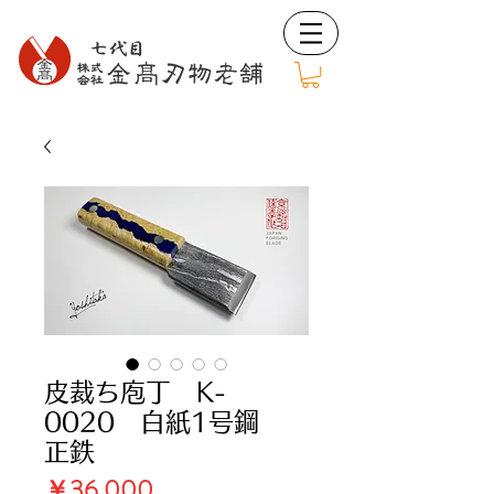
皮裁ち庖丁 K-
0020 白紙1号鋼
正鉄
価
￥36,000