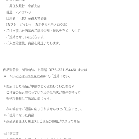
三井住友銀行 京都支店
普通 2513128
口座名：（株）金高刃物老舗
（カブシキガイシャ カネタカハモノロウホ）
・ご注文頂いた商品のご請求金額・振込先をメールにて
ご連絡させていただきます。
・ご入金確認後、商品を発送いたします。
返品について
商品到着後、8日以内に お電話（
075-221-5446
）または
メール
kyoto@kintaka.com
にてご連絡下さい。
＊お届けした商品が事故などで破損していた場合や
ご注文の品と異なっていた場合は当店が責任を持って
返送料無料にて返品に応じます。
次の場合はご返品に応じられませんのでご注意下さい。
＊ご使用になった商品
＊商品到着後より9日以上ご返品の連絡がなかった商品
※注意事項