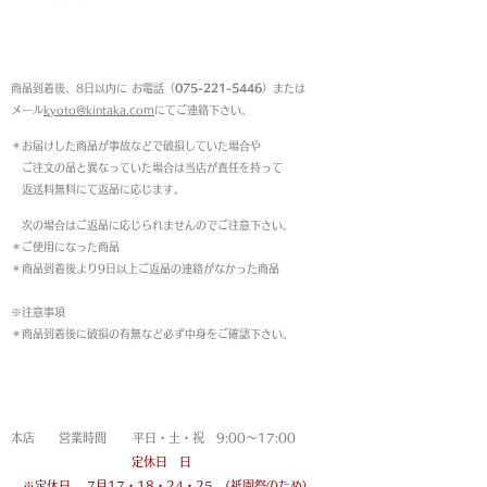
返品について
商品到着後、8日以内に お電話（
075-221-5446
）または
メール
kyoto@kintaka.com
にてご連絡下さい。
＊お届けした商品が事故などで破損していた場合や
ご注文の品と異なっていた場合は当店が責任を持って
返送料無料にて返品に応じます。
次の場合はご返品に応じられませんのでご注意下さい。
＊ご使用になった商品
＊商品到着後より9日以上ご返品の連絡がなかった商品
※注意事項
＊商品到着後に破損の有無など必ず中身をご確認下さい。
営業時間
本店 営業時間 平日・土・祝 9:00〜17:00
定休日 日
※定休日
7月17・18・24・25 (祇園祭のため)