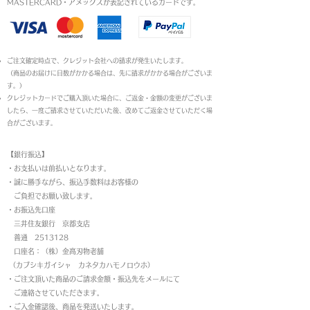
MASTERCARD・アメックスが表記されているカードです。​
ご注文確定時点で、クレジット会社への請求が発生いたします。
（商品のお届けに日数がかかる場合は、先に請求がかかる場合がございま
す。）
クレジットカードでご購入頂いた場合に、ご返金・金額の変更がございま
したら、一度ご請求させていただいた後、改めてご返金させていただく場
合がございます。
【銀行振込】
・お支払いは前払いとなります。
・
誠に勝手ながら、振込手数料はお客様の
ご負担でお願い致します。
・お振込先口座
三井住友銀行 京都支店
普通 2513128
口座名：（株）金高刃物老舗
（カブシキガイシャ カネタカハモノロウホ）
・ご注文頂いた商品のご請求金額・振込先をメールにて
ご連絡させていただきます。
・ご入金確認後、商品を発送いたします。