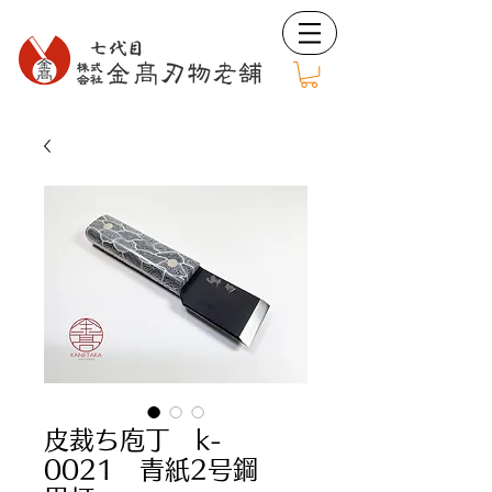
皮裁ち庖丁 k-
0021 青紙2号鋼