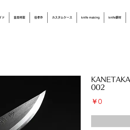
イド
金高特製
佳孝作
カスタムケース
knife making
knife鋼材
KANETAKA
002
価
￥0
格