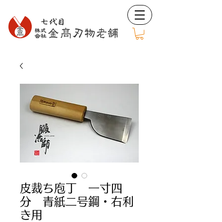
皮裁ち庖丁 一寸四
分 青紙二号鋼・右利
き用