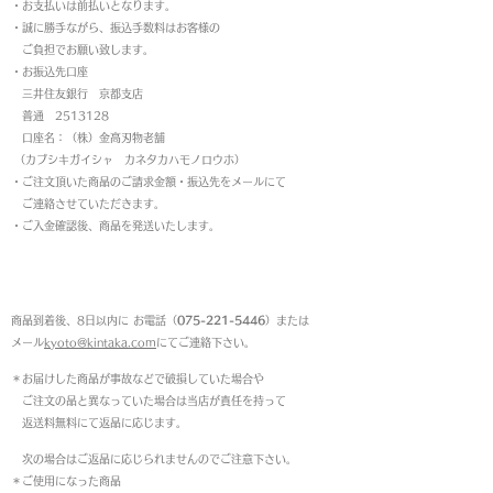
・お支払いは前払いとなります。
・
誠に勝手ながら、振込手数料はお客様の
ご負担でお願い致します。
・お振込先口座
三井住友銀行 京都支店
普通 2513128
口座名：（株）金高刃物老舗
（カブシキガイシャ カネタカハモノロウホ）
・ご注文頂いた商品のご請求金額・振込先をメールにて
ご連絡させていただきます。
・ご入金確認後、商品を発送いたします。
返品について
商品到着後、8日以内に お電話（
075-221-5446
）または
メール
kyoto@kintaka.com
にてご連絡下さい。
＊お届けした商品が事故などで破損していた場合や
ご注文の品と異なっていた場合は当店が責任を持って
返送料無料にて返品に応じます。
次の場合はご返品に応じられませんのでご注意下さい。
＊ご使用になった商品