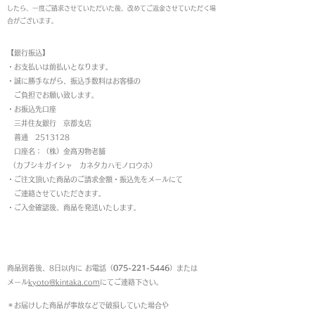
したら、一度ご請求させていただいた後、改めてご返金させていただく場
合がございます。
【銀行振込】
・お支払いは前払いとなります。
・
誠に勝手ながら、振込手数料はお客様の
ご負担でお願い致します。
・お振込先口座
三井住友銀行 京都支店
普通 2513128
口座名：（株）金高刃物老舗
（カブシキガイシャ カネタカハモノロウホ）
・ご注文頂いた商品のご請求金額・振込先をメールにて
ご連絡させていただきます。
・ご入金確認後、商品を発送いたします。
返品について
商品到着後、8日以内に お電話（
075-221-5446
）または
メール
kyoto@kintaka.com
にてご連絡下さい。
＊お届けした商品が事故などで破損していた場合や