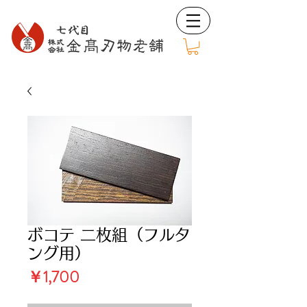
ボコテ 二枚組（フルタ
ング用）
価
￥1,700
格