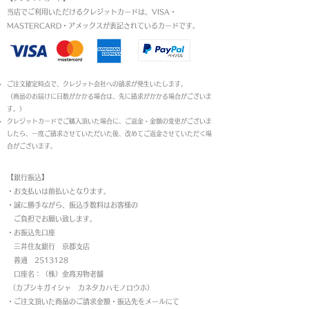
当店でご利用いただけるクレジットカードは、VISA・
MASTERCARD・アメックスが表記されているカードです。​
ご注文確定時点で、クレジット会社への請求が発生いたします。
（商品のお届けに日数がかかる場合は、先に請求がかかる場合がございま
す。）
クレジットカードでご購入頂いた場合に、ご返金・金額の変更がございま
したら、一度ご請求させていただいた後、改めてご返金させていただく場
合がございます。
【銀行振込】
・お支払いは前払いとなります。
・
誠に勝手ながら、振込手数料はお客様の
ご負担でお願い致します。
・お振込先口座
三井住友銀行 京都支店
普通 2513128
口座名：（株）金高刃物老舗
（カブシキガイシャ カネタカハモノロウホ）
・ご注文頂いた商品のご請求金額・振込先をメールにて