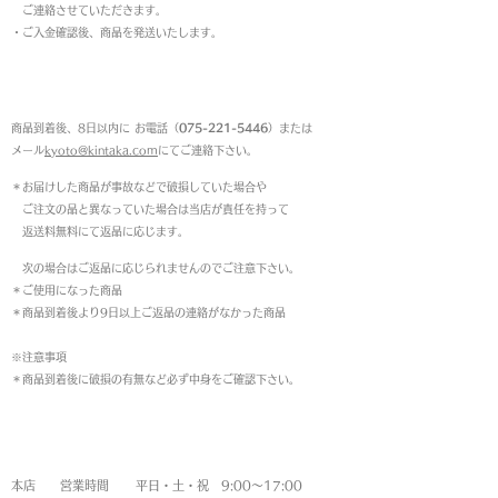
ご連絡させていただきます。
・ご入金確認後、商品を発送いたします。
返品について
商品到着後、8日以内に お電話（
075-221-5446
）または
メール
kyoto@kintaka.com
にてご連絡下さい。
＊お届けした商品が事故などで破損していた場合や
ご注文の品と異なっていた場合は当店が責任を持って
返送料無料にて返品に応じます。
次の場合はご返品に応じられませんのでご注意下さい。
＊ご使用になった商品
＊商品到着後より9日以上ご返品の連絡がなかった商品
※注意事項
＊商品到着後に破損の有無など必ず中身をご確認下さい。
営業時間
本店 営業時間 平日・土・祝 9:00〜17:00