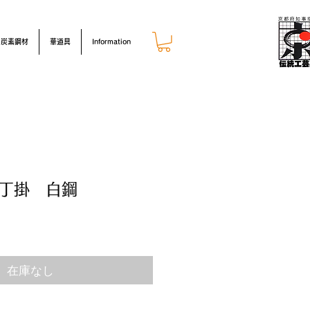
炭素鋼材
華道具
Information
2丁掛 白鋼
在庫なし