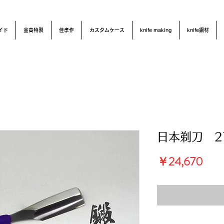
イド
金高特製
佳孝作
カスタムケース
knife making
knife鋼材
日本剃刀 
価
￥24,670
格