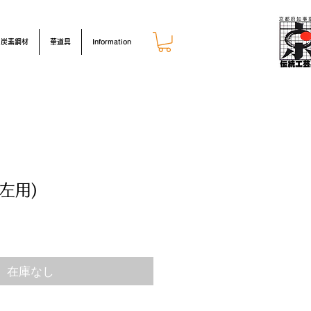
炭素鋼材
華道具
Information
左用)
在庫なし