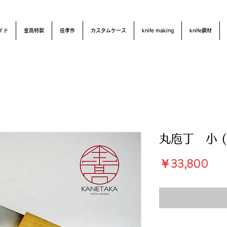
イド
金高特製
佳孝作
カスタムケース
knife making
knife鋼材
丸庖丁 小 (
価
￥33,800
格