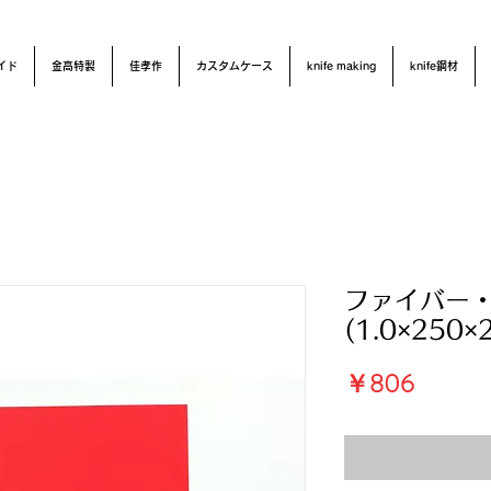
イド
金高特製
佳孝作
カスタムケース
knife making
knife鋼材
ファイバー
(1.0×250
価
￥806
格