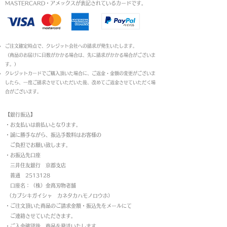
MASTERCARD・アメックスが表記されているカードです。​
ご注文確定時点で、クレジット会社への請求が発生いたします。
（商品のお届けに日数がかかる場合は、先に請求がかかる場合がございま
す。）
クレジットカードでご購入頂いた場合に、ご返金・金額の変更がございま
したら、一度ご請求させていただいた後、改めてご返金させていただく場
合がございます。
【銀行振込】
・お支払いは前払いとなります。
・
誠に勝手ながら、振込手数料はお客様の
ご負担でお願い致します。
・お振込先口座
三井住友銀行 京都支店
普通 2513128
口座名：（株）金高刃物老舗
（カブシキガイシャ カネタカハモノロウホ）
・ご注文頂いた商品のご請求金額・振込先をメールにて
ご連絡させていただきます。
・ご入金確認後、商品を発送いたします。