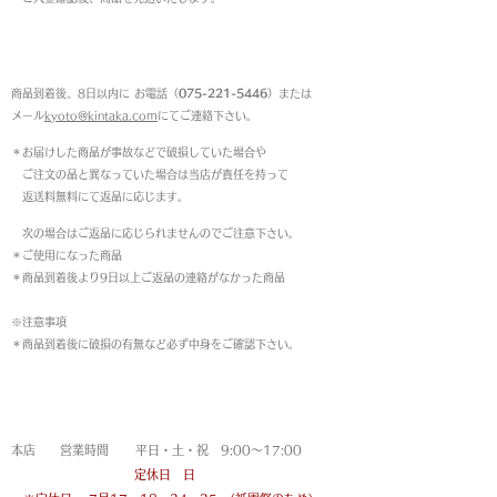
返品について
商品到着後、8日以内に お電話（
075-221-5446
）または
メール
kyoto@kintaka.com
にてご連絡下さい。
＊お届けした商品が事故などで破損していた場合や
ご注文の品と異なっていた場合は当店が責任を持って
返送料無料にて返品に応じます。
次の場合はご返品に応じられませんのでご注意下さい。
＊ご使用になった商品
＊商品到着後より9日以上ご返品の連絡がなかった商品
※注意事項
＊商品到着後に破損の有無など必ず中身をご確認下さい。
営業時間
本店 営業時間 平日・土・祝 9:00〜17:00
定休日 日