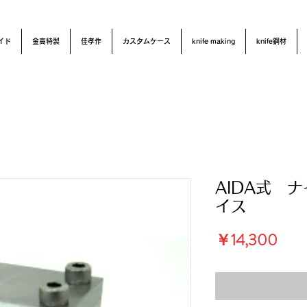
イド
金高特製
佳孝作
カスタムケース
knife making
knife鋼材
AIDA式 
イス
価
￥14,300
格