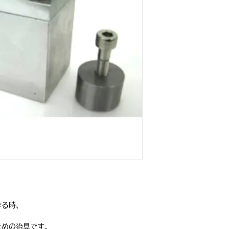
作る時、
ための治具です。