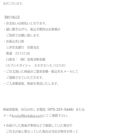
合がございます。
【銀行振込】
・お支払いは前払いとなります。
・
誠に勝手ながら、振込手数料はお客様の
ご負担でお願い致します。
・お振込先口座
三井住友銀行 京都支店
普通 2513128
口座名：（株）金高刃物老舗
（カブシキガイシャ カネタカハモノロウホ）
・ご注文頂いた商品のご請求金額・振込先をメールにて
ご連絡させていただきます。
・ご入金確認後、商品を発送いたします。
返品について
商品到着後、8日以内に お電話（
075-221-5446
）または
メール
kyoto@kintaka.com
にてご連絡下さい。
＊お届けした商品が事故などで破損していた場合や
ご注文の品と異なっていた場合は当店が責任を持って