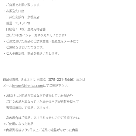
ご負担でお願い致します。
・お振込先口座
三井住友銀行 京都支店
普通 2513128
口座名：（株）金高刃物老舗
（カブシキガイシャ カネタカハモノロウホ）
・ご注文頂いた商品のご請求金額・振込先をメールにて
ご連絡させていただきます。
・ご入金確認後、商品を発送いたします。
返品について
商品到着後、8日以内に お電話（
075-221-5446
）または
メール
kyoto@kintaka.com
にてご連絡下さい。
＊お届けした商品が事故などで破損していた場合や
ご注文の品と異なっていた場合は当店が責任を持って
返送料無料にて返品に応じます。
次の場合はご返品に応じられませんのでご注意下さい。
＊ご使用になった商品
＊商品到着後より9日以上ご返品の連絡がなかった商品